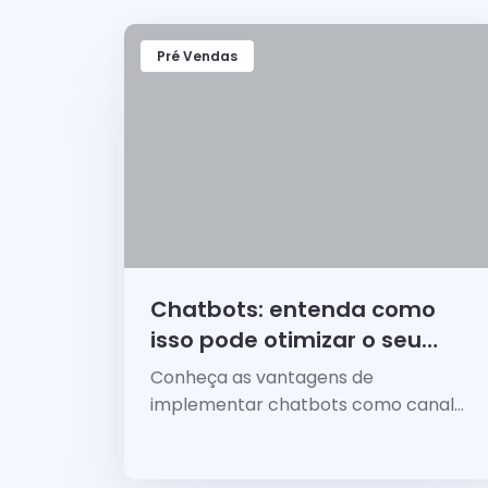
Pré Vendas
Chatbots: entenda como
isso pode otimizar o seu
processo de vendas
Conheça as vantagens de
implementar chatbots como canal
de atendimento para interagir de
forma ágil e eficiente com seus
clientes!