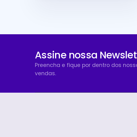
Assine nossa Newslet
Preencha e fique por dentro dos nos
vendas.