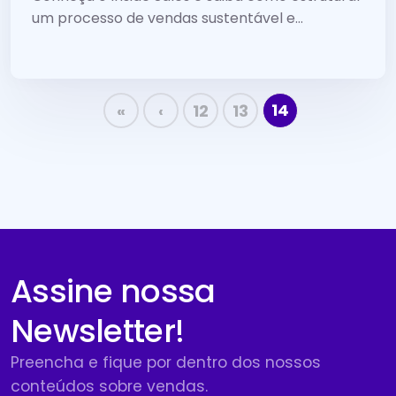
um processo de vendas sustentável e
escalável para embasar a operação de seu
time.
14
«
‹
12
13
Assine nossa
Newsletter!
Preencha e fique por dentro dos nossos
conteúdos sobre vendas.