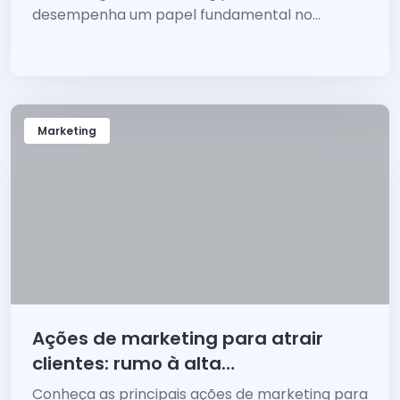
desempenha um papel fundamental no
sucesso de qualquer negócio. Conheça as mais
assertivas!
Marketing
Ações de marketing para atrair
clientes: rumo à alta
performance
Conheça as principais ações de marketing para