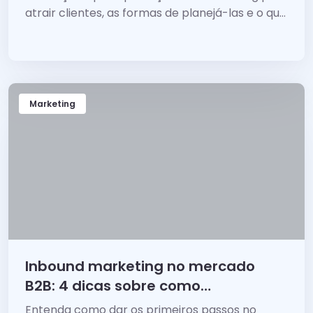
atrair clientes, as formas de planejá-las e o que
leva um bom plano à alta performance.
Marketing
Inbound marketing no mercado
B2B: 4 dicas sobre como
começar!
Entenda como dar os primeiros passos no