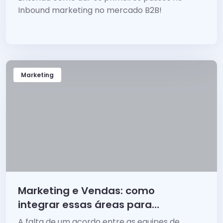
Inbound marketing no mercado B2B!
Marketing
Marketing e Vendas: como
integrar essas áreas para
vender mais
A falta de um acordo entre as equipes de