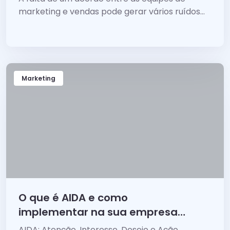
marketing e vendas pode gerar vários ruídos
e...
Marketing
O que é AIDA e como
implementar na sua empresa
para vender mais?
AIDA: Atenção, Interesse, Desejo e Ação.