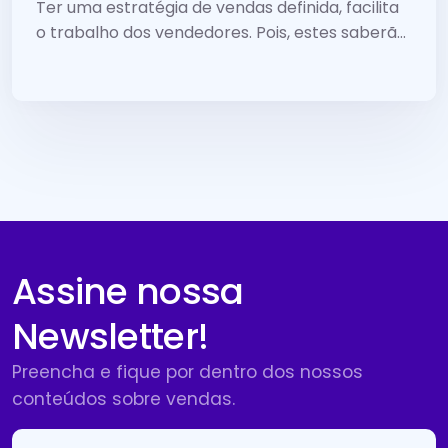
melhor estratégia
Ter uma estratégia de vendas definida, facilita
o trabalho dos vendedores. Pois, estes saberão
de forma clara como agir no momento da
venda.
Assine nossa
Newsletter!
Preencha e fique por dentro dos nossos
conteúdos sobre vendas.