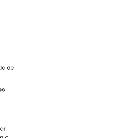
do de
os
a
ar
m o