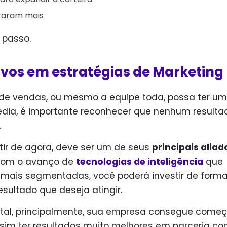
raram mais
o passo.
ivos em estratégias de Marketing
 de vendas, ou mesmo a equipe toda, possa ter um
ia, é importante reconhecer que nenhum resulta
.
rtir de agora, deve ser um de seus
principais aliad
 com o avanço de
tecnologias de inteligência
que
o mais segmentadas, você poderá investir de form
esultado que deseja atingir.
ital, principalmente, sua empresa consegue começ
ssim ter resultados muito melhores em parceria co