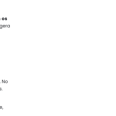
 os
 gera
. No
s.
e,