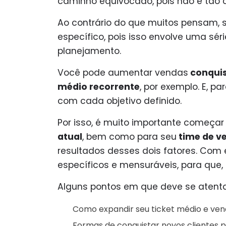
caminho equivocado, pois não é tão 
Ao contrário do que muitos pensam,
específico, pois isso envolve uma sér
planejamento.
Você pode aumentar vendas
conquis
médio recorrente
, por exemplo. E, p
com cada objetivo definido.
Por isso, é muito importante começa
atual
, bem como para seu
time de v
resultados desses dois fatores. Com 
específicos e mensuráveis, para que
Alguns pontos em que deve se atenta
Como expandir seu ticket médio e ven
Formas de conquistar novos clientes p