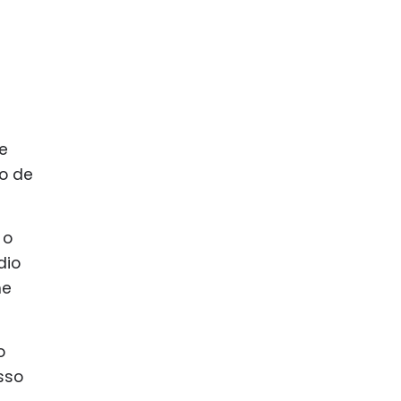
e
o de
 o
dio
he
o
sso