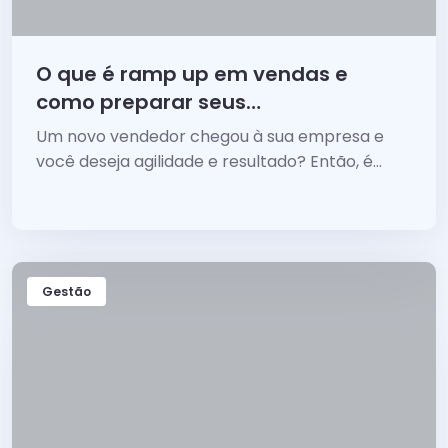
O que é ramp up em vendas e
como preparar seus
vendedores?
Um novo vendedor chegou à sua empresa e
você deseja agilidade e resultado? Então, é
fundamental que você saiba o que é ramp up
em vendas!
Gestão