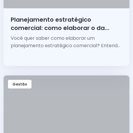
Planejamento estratégico
comercial: como elaborar o da
sua empresa
Você quer saber como elaborar um
planejamento estratégico comercial? Entenda
por onde começar.
Gestão