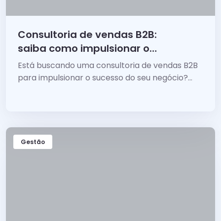
Consultoria de vendas B2B:
saiba como impulsionar o
sucesso do seu negócio
Está buscando uma consultoria de vendas B2B
para impulsionar o sucesso do seu negócio?
Entenda o que você precisa analisar.
Gestão