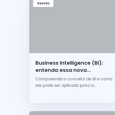
Gestão
Business Intelligence (BI):
entenda essa nova
estratégia!
Compreenda o conceito de BI e como
ele pode ser aplicado junto a
estratégia de marketing para
consolidar e crescer a sua empresa!