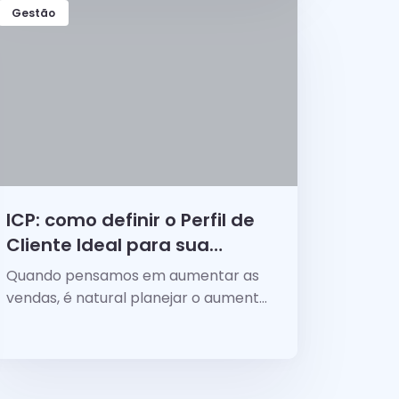
Gestão
ICP: como definir o Perfil de
Cliente Ideal para sua
empresa vender mais
Quando pensamos em aumentar as
vendas, é natural planejar o aumento
de vendedores, no...