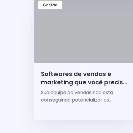
Gestão
Softwares de vendas e
marketing que você precisa
conhecer
Sua equipe de vendas não está
conseguindo potencializar os
resultados da empresa? Seu time
está saturado de atividades
operacionais que precisam ser feitas
constantemente?