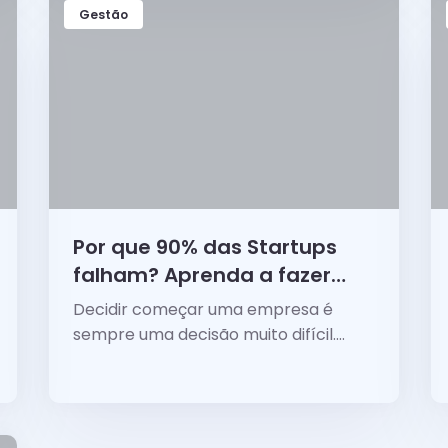
Gestão
Por que 90% das Startups
falham? Aprenda a fazer
parte dos 10% que triunfam!
Decidir começar uma empresa é
sempre uma decisão muito difícil.
Ainda mais quando nos...