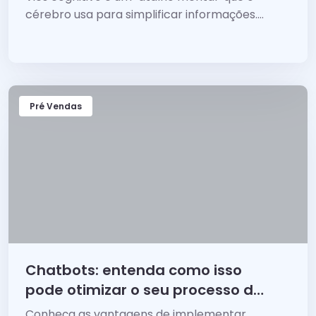
cérebro usa para simplificar informações.
Conheça vieses cognitivos como ferramentas
de persuasão!
Pré Vendas
Chatbots: entenda como isso
pode otimizar o seu processo de
vendas
Conheça as vantagens de implementar