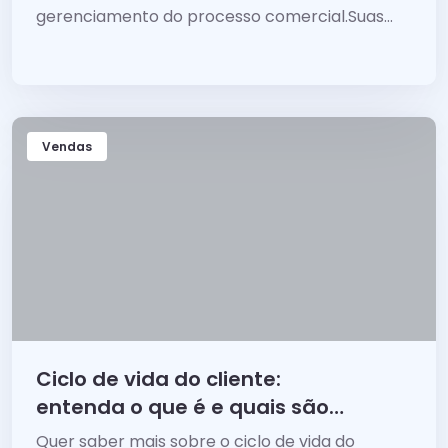
gerenciamento do processo comercial.Suas
principais funcionalidades, em geral, consistem
em...
Vendas
Ciclo de vida do cliente:
entenda o que é e quais são
suas etapas
Quer saber mais sobre o ciclo de vida do