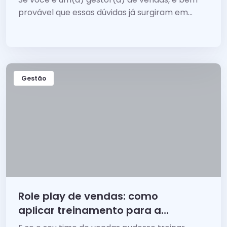
provável que essas dúvidas já surgiram em
algum momento na sua carreira, ou ainda vão
surgir.
Gestão
Role play de vendas: como
aplicar treinamento para a
equipe de vendas