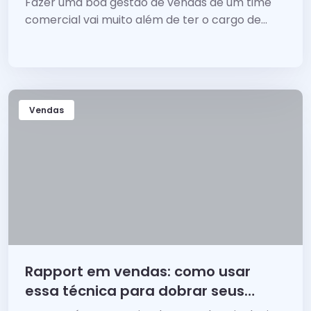
Fazer uma boa gestão de vendas de um time
comercial vai muito além de ter o cargo de...
Vendas
Rapport em vendas: como usar
essa técnica para dobrar seus
resultados?