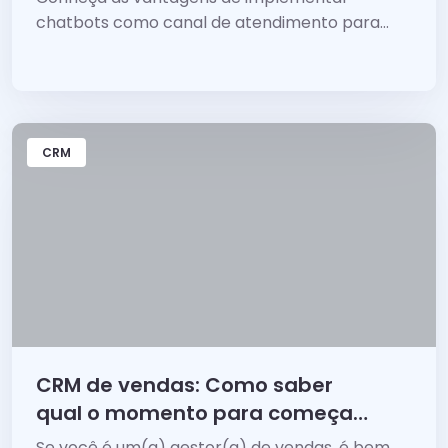
chatbots como canal de atendimento para
interagir de forma ágil e eficiente com seus
clientes!
CRM
CRM de vendas: Como saber
qual o momento para começar
a usar na sua empresa?
Se você é um(a) gestor(a) de vendas, é bem