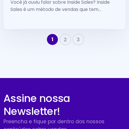
implementar
Você já ouviu falar sobre Inside Sales? Inside
Sales é um método de vendas que tem...
1
2
3
Assine nossa
Newsletter!
Preencha e fique por dentro dos nossos