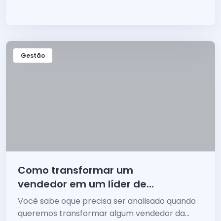
empresa a alavancar resultados?
Gestão
Como transformar um
vendedor em um líder de
vendas!
Você sabe oque precisa ser analisado quando
queremos transformar algum vendedor da