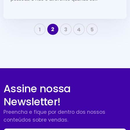
2
1
3
4
5
Assine nossa
Newsletter!
Preencha e fique por dentro dos nossos
conteúdos sobre vendas.