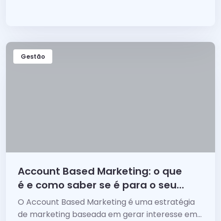
empresa em um líder de área?
Gestão
Account Based Marketing: o que
é e como saber se é para o seu
negócio?
O Account Based Marketing é uma estratégia
de marketing baseada em gerar interesse em