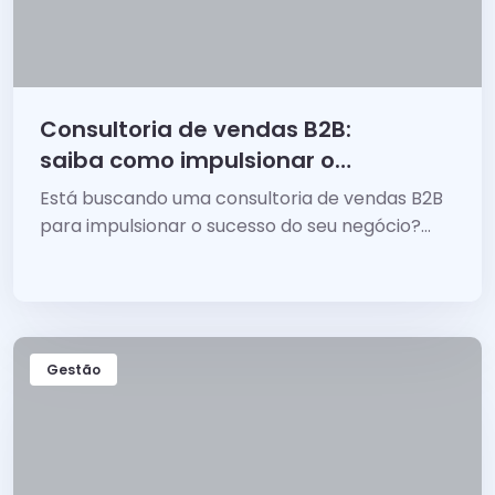
Consultoria de vendas B2B:
saiba como impulsionar o
sucesso do seu negócio
Está buscando uma consultoria de vendas B2B
para impulsionar o sucesso do seu negócio?
Entenda o que você precisa analisar.
Gestão