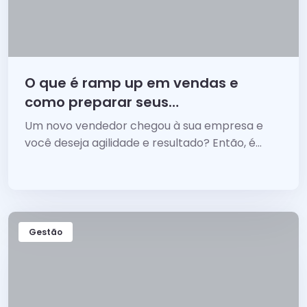
O que é ramp up em vendas e
como preparar seus
vendedores?
Um novo vendedor chegou à sua empresa e
você deseja agilidade e resultado? Então, é
fundamental que você saiba o que é ramp up
em vendas!
Gestão