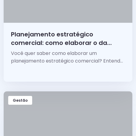
Planejamento estratégico
comercial: como elaborar o da
sua empresa
Você quer saber como elaborar um
planejamento estratégico comercial? Entenda
por onde começar.
Gestão