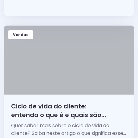
de clientes para crescer o seu negócio mais
rápido!
Vendas
Ciclo de vida do cliente:
entenda o que é e quais são
suas etapas
Quer saber mais sobre o ciclo de vida do
cliente? Saiba neste artigo o que significa esse