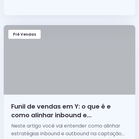
definir os touchpoints corretos com seu
cliente!
Pré Vendas
Funil de vendas em Y: o que é e
como alinhar inbound e
outbound
Neste artigo você vai entender como alinhar
estratégias inbound e outbound na captação