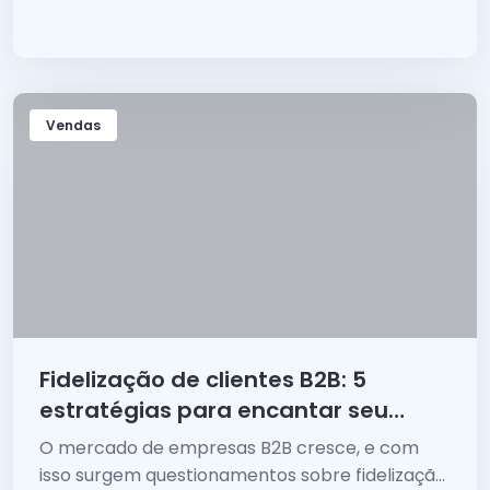
conceito e quais são as etapas do processo.
Vendas
Fidelização de clientes B2B: 5
estratégias para encantar seu
público
O mercado de empresas B2B cresce, e com
isso surgem questionamentos sobre fidelização