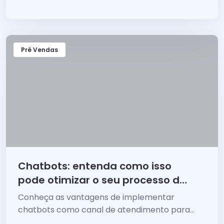
de persuasão!
Pré Vendas
Chatbots: entenda como isso
pode otimizar o seu processo de
vendas
Conheça as vantagens de implementar
chatbots como canal de atendimento para
interagir de forma ágil e eficiente com seus