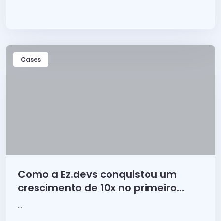
para consolidar e crescer a sua empresa!
Cases
Como a Ez.devs conquistou um
crescimento de 10x no primeiro
mês!
...