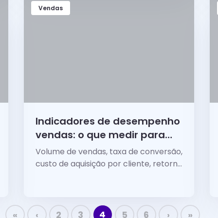
Vendas
Indicadores de desempenho
vendas: o que medir para
acompanhar seus
Volume de vendas, taxa de conversão,
resultados?
custo de aquisição por cliente, retorno
sobre Investimento, ticket médio e
mais indicadores de desempenho de
vendas.
4
«
‹
2
3
5
6
›
»