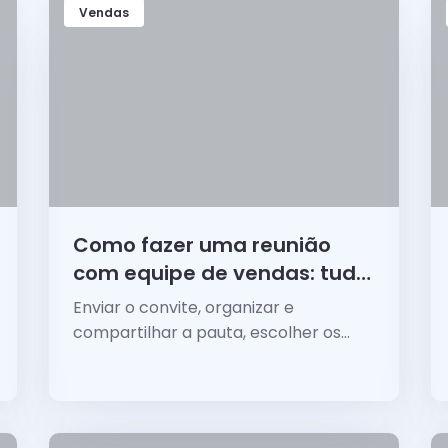
Vendas
Como fazer uma reunião
com equipe de vendas: tudo
o que você precisa saber
Enviar o convite, organizar e
compartilhar a pauta, escolher os
temas, definir dinâmicas e mais. Tudo
sobre como fazer uma reunião com a
equipe de vendas.