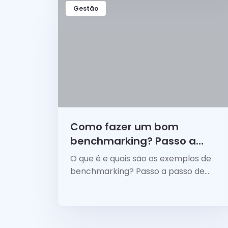
Gestão
Como fazer um bom
benchmarking? Passo a
passo e vantagens da
O que é e quais são os exemplos de
prática
benchmarking? Passo a passo de
como fazer um bom benchmarking e
quais as vantagens? Tudo o que você
precisa.