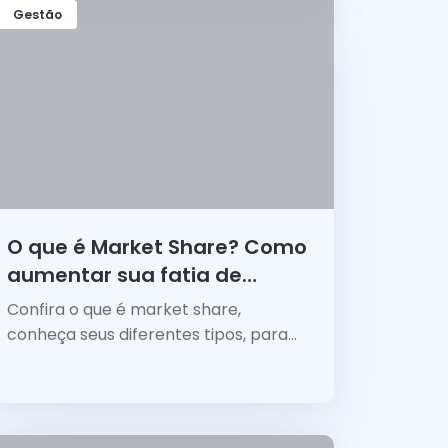
Gestão
O que é Market Share? Como
aumentar sua fatia de
mercado?
Confira o que é market share,
conheça seus diferentes tipos, para
que serve, por que medi-lo, exemplos
e dicas para aumentar a sua
participação de mercado.