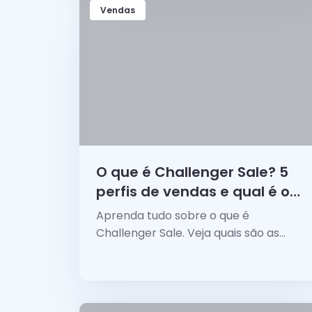
Vendas
O que é Challenger Sale? 5
perfis de vendas e qual é o
TOP 1?
Aprenda tudo sobre o que é
Challenger Sale. Veja quais são as
características de um vendedor
Challenger, como desenvolver este
perfil e mais