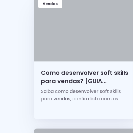
Vendas
Como desenvolver soft skills
para vendas? [GUIA
DEFINITIVO]
Saiba como desenvolver soft skills
para vendas, confira lista com as
principais soft skills de um vendedor e
dê um gás nas suas negociações este
ano mesmo!