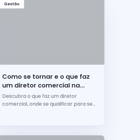
Gestão
Como se tornar e o que faz
um diretor comercial na
prática?
Descubra o que faz um diretor
comercial, onde se qualificar para ser
um, quais as áreas de atuação, quanto
ganha e tudo mais sobre o cargo