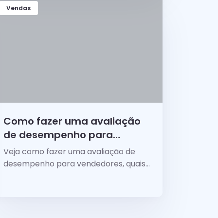
Vendas
Como fazer uma avaliação
de desempenho para
vendedores? [GUIA PRÁTICO]
Veja como fazer uma avaliação de
desempenho para vendedores, quais
os tipos de avaliação, quais as
métricas principais e como dar
feedback