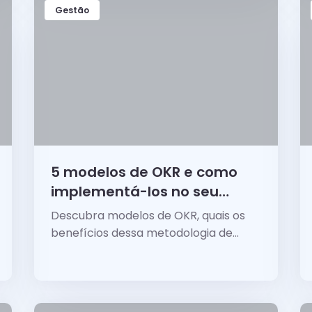
Gestão
5 modelos de OKR e como
implementá-los no seu
negócio?
Descubra modelos de OKR, quais os
benefícios dessa metodologia de
planejamento e como implementar
esses modelos no seu negócio.