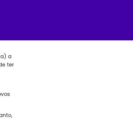
(a) a
de ter
ovos
anto,