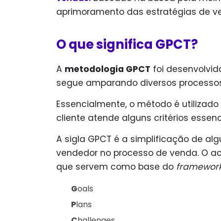
aprimoramento das estratégias de v
O que significa GPCT?
A
metodologia GPCT
foi desenvolvid
segue amparando diversos processos
Essencialmente, o método é utilizado
cliente atende alguns critérios esse
A sigla GPCT é a simplificação de a
vendedor no processo de venda. O acr
que servem como base do
framewor
G
oals
P
lans
C
hallenges