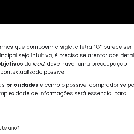
rmos que compõem a sigla, a letra “G” parece ser
ncipal seja intuitiva, é preciso se atentar aos deta
objetivos
do
lead
, deve haver uma preocupação
contextualizado possível.
 as
prioridades
e como o possível comprador se po
mplexidade de informações será essencial para
.
este ano?