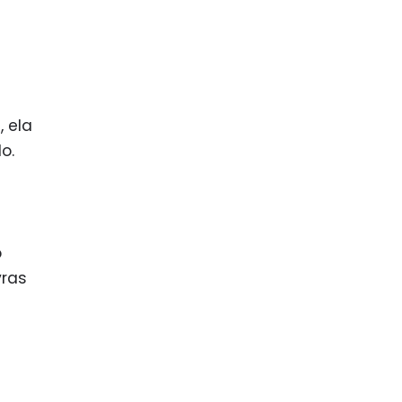
 ela
o.
o
vras