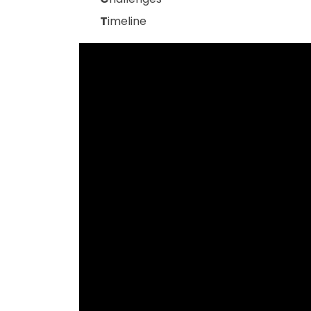
T
imeline