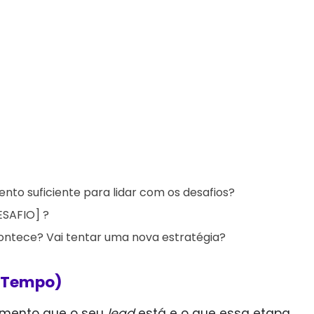
to suficiente para lidar com os desafios?
ESAFIO] ?
contece? Vai tentar uma nova estratégia?
o Tempo)
momento que o seu
lead
está e o que essa etapa