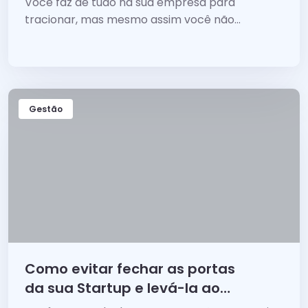
Você faz de tudo na sua empresa para
tracionar, mas mesmo assim você não
consegue sair...
Gestão
Como evitar fechar as portas
da sua Startup e levá-la ao
sucesso