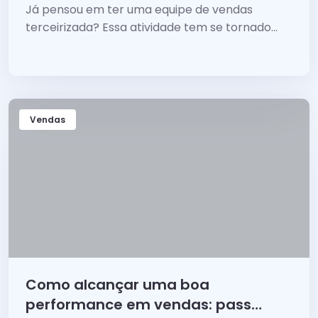
cuidados
Já pensou em ter uma equipe de vendas
terceirizada? Essa atividade tem se tornado
cada vez mais comum, e a área comercial não
é uma exceção.
Vendas
Como alcançar uma boa
performance em vendas: passo