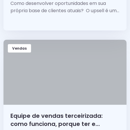
cliente
Como desenvolver oportunidades em sua
própria base de clientes atuais? O upsell é uma
tática valiosa para empresas...
Vendas
Equipe de vendas terceirizada:
como funciona, porque ter e