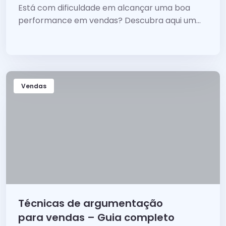
a passo
Está com dificuldade em alcançar uma boa
performance em vendas? Descubra aqui um
passo a passo completo, aplique e comece a
ver os resultados.
Vendas
Técnicas de argumentação
para vendas – Guia completo