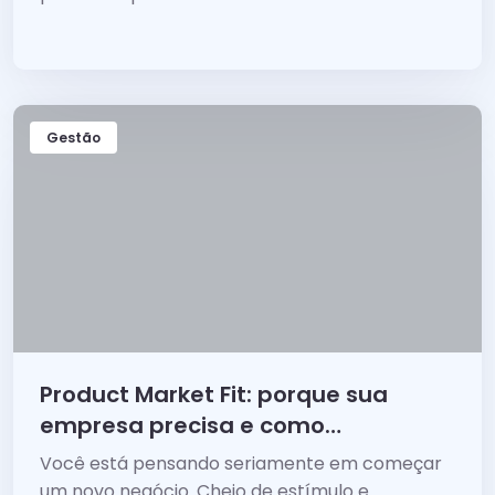
Gestão
Product Market Fit: porque sua
empresa precisa e como
alcançar
Você está pensando seriamente em começar
um novo negócio. Cheio de estímulo e...