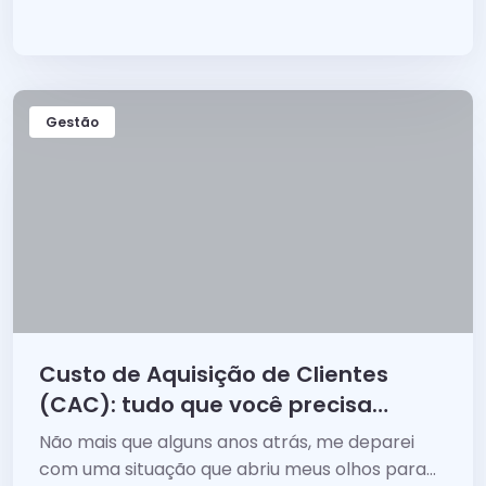
para consolidar e crescer a sua empresa!
Gestão
Custo de Aquisição de Clientes
(CAC): tudo que você precisa
saber!
Não mais que alguns anos atrás, me deparei
com uma situação que abriu meus olhos para...