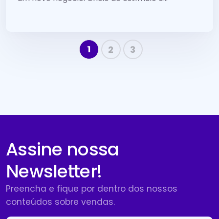
1
2
3
Assine nossa
Newsletter!
Preencha e fique por dentro dos nossos
conteúdos sobre vendas.