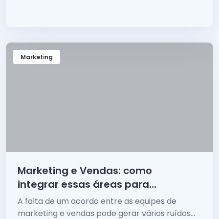
Social Selling, como fazer, exemplos e
aplicação no Linkedin.
Marketing
Marketing e Vendas: como
integrar essas áreas para
vender mais
A falta de um acordo entre as equipes de
marketing e vendas pode gerar vários ruídos