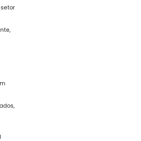
 setor
nte,
om
ados,
l