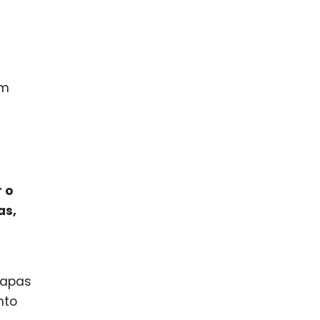
em
 o
as,
tapas
nto