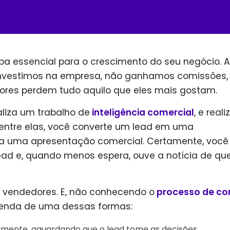
a essencial para o crescimento do seu negócio. Af
nvestimos na empresa, não ganhamos comissões,
res perdem tudo aquilo que eles mais gostam.
aliza um trabalho de
inteligência comercial
, e reali
ntre elas, você converte um lead em uma
a uma apresentação comercial. Certamente, você
ead e, quando menos espera, ouve a notícia de que
s vendedores.
E, não conhecendo o
processo de c
venda de uma dessas formas:
amente, aguardando que o lead tome as decisões