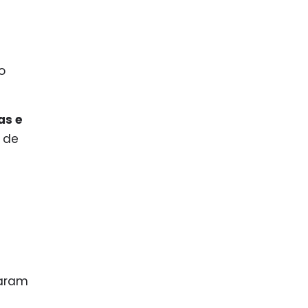
o
as e
a de
saram