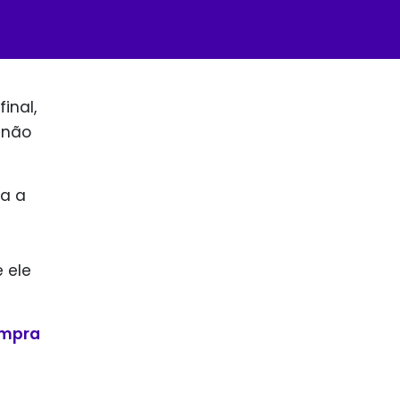
inal,
 não
za a
 ele
ompra