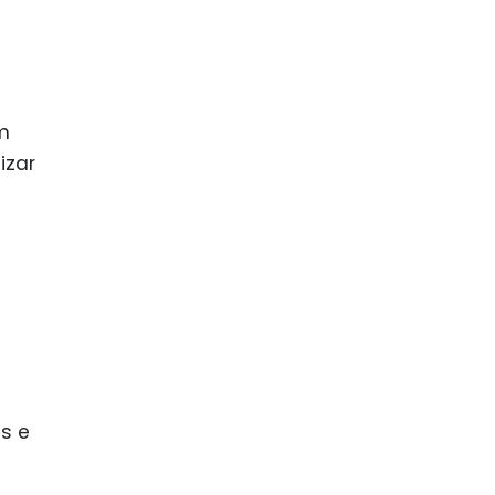
m
izar
s e