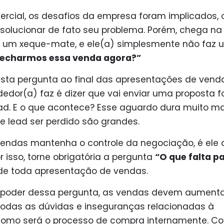
mercial, os desafios da empresa foram implicados, 
solucionar de fato seu problema. Porém, chega na
ar um xeque-mate, e ele(a) simplesmente não faz
 fecharmos essa venda agora?”
esta pergunta ao final das apresentações de vend
edor(a) faz é dizer que vai enviar uma proposta f
ead. E o que acontece? Esse aguardo dura muito ma
e lead ser perdido são grandes.
 vendas mantenha o controle da negociação, é ele
r isso, torne obrigatória a pergunta
“O que falta p
de toda apresentação de vendas.
poder dessa pergunta, as vendas devem aumentar.
 todas as dúvidas e inseguranças relacionadas à
r como será o processo de compra internamente.
C