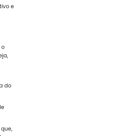
tivo e
 o
ja,
ia do
de
 que,