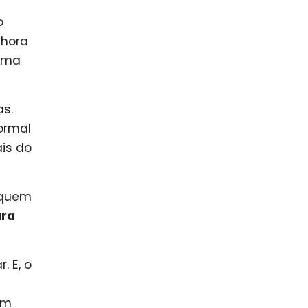
o
 hora
 uma
as.
ormal
is do
 quem
ara
 E, o
om